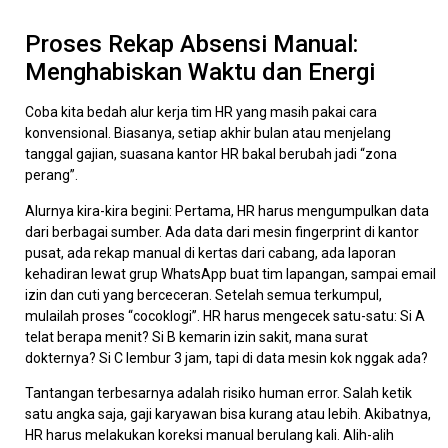
Proses Rekap Absensi Manual:
Menghabiskan Waktu dan Energi
Coba kita bedah alur kerja tim HR yang masih pakai cara
konvensional. Biasanya, setiap akhir bulan atau menjelang
tanggal gajian, suasana kantor HR bakal berubah jadi “zona
perang”.
Alurnya kira-kira begini: Pertama, HR harus mengumpulkan data
dari berbagai sumber. Ada data dari mesin fingerprint di kantor
pusat, ada rekap manual di kertas dari cabang, ada laporan
kehadiran lewat grup WhatsApp buat tim lapangan, sampai email
izin dan cuti yang berceceran. Setelah semua terkumpul,
mulailah proses “cocoklogi”. HR harus mengecek satu-satu: Si A
telat berapa menit? Si B kemarin izin sakit, mana surat
dokternya? Si C lembur 3 jam, tapi di data mesin kok nggak ada?
Tantangan terbesarnya adalah risiko human error. Salah ketik
satu angka saja, gaji karyawan bisa kurang atau lebih. Akibatnya,
HR harus melakukan koreksi manual berulang kali. Alih-alih