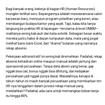
Bagi banyak orang, bekerja di bagian HR (Human Resources)
mungkin terlihat seru. Bayangannya adalah mewawancarai calon
karyawan baru, menyusun program pelatihan yang keren, atau
membangun budaya kantor yang asyik. Tapi, kalau kita tanya
langsung ke praktisi HR di lapangan—terutama di level UMKM—
realitanya sering kali jauh dari kata estetik. Sebagian besar waktu
mereka justru habis di depan tumpukan data, mata yang pegal
melihat baris-baris Excel, dan “drama” bulanan yang namanya
rekap absensi.
Pekerjaan administratif ini sering kali diremehkan. Padahal, rekap
absensi kehadiran online maupun manual adalah jantung dari
operasional perusahaan. Tanpa data absen yang benar, gaji
nggak bisa cair, bonus nggak bisa dihitung, dan kebijakan
perusahaan jadi nggak punya dasar. Masalahnya, kenapa di
tahun-tahun ini masih banyak perusahaan yang membiarkan tim
HR-nya tenggelam dalam proses rekap manual yang
melelahkan? Padahal, ada cara untuk memangkas beban kerja
itu hingga 80%.