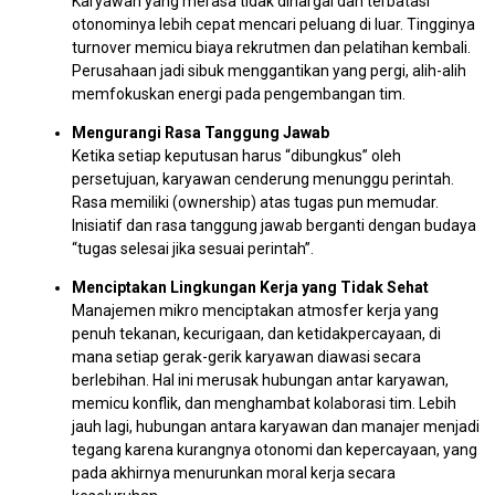
Karyawan yang merasa tidak dihargai dan terbatasi
otonominya lebih cepat mencari peluang di luar. Tingginya
turnover memicu biaya rekrutmen dan pelatihan kembali.
Perusahaan jadi sibuk menggantikan yang pergi, alih-alih
memfokuskan energi pada pengembangan tim.
Mengurangi Rasa Tanggung Jawab
Ketika setiap keputusan harus “dibungkus” oleh
persetujuan, karyawan cenderung menunggu perintah.
Rasa memiliki (ownership) atas tugas pun memudar.
Inisiatif dan rasa tanggung jawab berganti dengan budaya
“tugas selesai jika sesuai perintah”.
Menciptakan Lingkungan Kerja yang Tidak Sehat
Manajemen mikro menciptakan atmosfer kerja yang
penuh tekanan, kecurigaan, dan ketidakpercayaan, di
mana setiap gerak-gerik karyawan diawasi secara
berlebihan. Hal ini merusak hubungan antar karyawan,
memicu konflik, dan menghambat kolaborasi tim. Lebih
jauh lagi, hubungan antara karyawan dan manajer menjadi
tegang karena kurangnya otonomi dan kepercayaan, yang
pada akhirnya menurunkan moral kerja secara