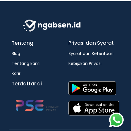
Tentang
Privasi dan Syarat
Blog
Syarat dan Ketentuan
Tentang kami
Kebijakan Privasi
Karir
Terdaftar di