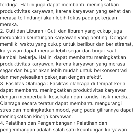
terduga. Hal ini juga dapat membantu meningkatkan
produktivitas karyawan, karena karyawan yang sehat dan
merasa terlindungi akan lebih fokus pada pekerjaan
mereka.
2. Cuti dan Liburan : Cuti dan liburan yang cukup juga
merupakan keuntungan karyawan yang penting. Dengan
memiliki waktu yang cukup untuk berlibur dan beristirahat,
karyawan dapat merasa lebih segar dan bugar saat
kembali bekerja. Hal ini dapat membantu meningkatkan
produktivitas karyawan, karena karyawan yang merasa
segar dan bugar akan lebih mudah untuk berkonsentrasi
dan menyelesaikan pekerjaan dengan efektif.
3. Fasilitas Olahraga : Fasilitas olahraga di tempat kerja
dapat membantu meningkatkan produktivitas karyawan
dengan memperbaiki kesehatan dan kondisi fisik mereka.
Olahraga secara teratur dapat membantu mengurangi
stres dan meningkatkan mood, yang pada gilirannya dapat
meningkatkan kinerja karyawan.
4. Pelatihan dan Pengembangan : Pelatihan dan
pengembangan adalah salah satu keuntungan karyawan