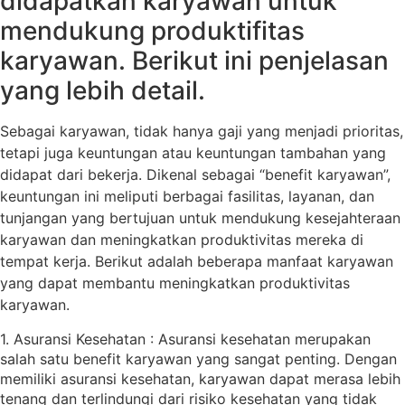
didapatkan karyawan untuk
mendukung produktifitas
karyawan. Berikut ini penjelasan
yang lebih detail.
Sebagai karyawan, tidak hanya gaji yang menjadi prioritas,
tetapi juga keuntungan atau keuntungan tambahan yang
didapat dari bekerja. Dikenal sebagai “benefit karyawan”,
keuntungan ini meliputi berbagai fasilitas, layanan, dan
tunjangan yang bertujuan untuk mendukung kesejahteraan
karyawan dan meningkatkan produktivitas mereka di
tempat kerja. Berikut adalah beberapa manfaat karyawan
yang dapat membantu meningkatkan produktivitas
karyawan.
1. Asuransi Kesehatan : Asuransi kesehatan merupakan
salah satu benefit karyawan yang sangat penting. Dengan
memiliki asuransi kesehatan, karyawan dapat merasa lebih
tenang dan terlindungi dari risiko kesehatan yang tidak