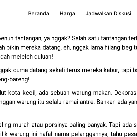
Beranda
Harga
Jadwalkan Diskusi
enuh tantangan, ya nggak? Salah satu tantangan ter
h bikin mereka datang, eh, nggak lama hilang begit
dah meleleh duluan!
ggak cuma datang sekali terus mereka kabur, tapi b
eng-bareng!
udut kota kecil, ada sebuah warung makan. Dekora
anggan warung itu selalu ramai antre. Bahkan ada yang
ling murah atau porsinya paling banyak. Tapi ada 
ilik warung ini hafal nama pelanggannya, tahu pes